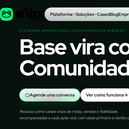
Plataforma
Soluções
Cases
Blog
Empr
O SISTEMA OPERACIONAL DA ECONOMIA DA ATENÇÃO
Base vira 
Comunidade
Agende uma conversa
Ver como funciona
→
Pessoas como canais vivos de mídia, vendas e fidelidade,
recompensadas a cada ação real, com dado primário e recibo d