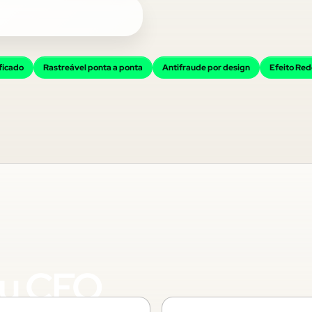
ficado
Rastreável ponta a ponta
Antifraude por design
Efeito Re
eu CFO