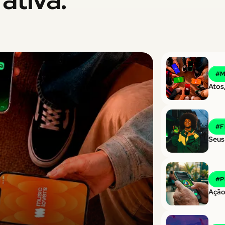
#
M
Atos,
#
F
Seus
#
P
Ação