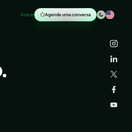
Entrar
no Hub Wibx
Agende uma conversa
.