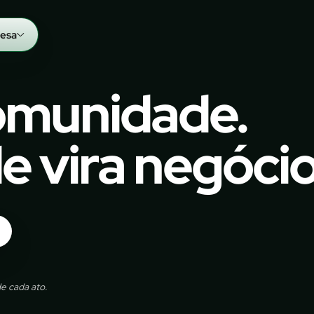
esa
comunidade.
 vira negócio
e cada ato.