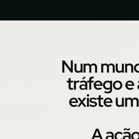
Num mundo
tráfego e 
existe um
A ação