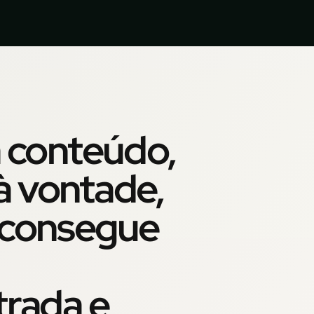
 conteúdo,
 à vontade,
o consegue
trada e