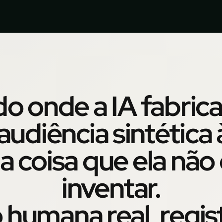
 onde a IA fabrica
audiência sintética
a coisa que ela nã
inventar.
 humana real, regis