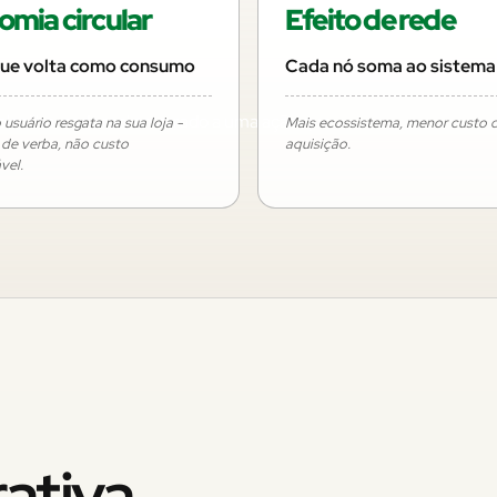
mia circular
Efeito de rede
que volta como consumo
Cada nó soma ao sistema
anilha, cada real amarrado a uma ação que
usuário resgata na sua loja -
Mais ecossistema, menor custo 
a de verba, não custo
aquisição.
vel.
ativa.