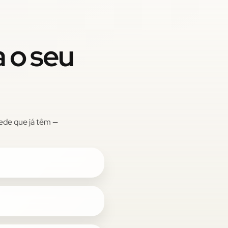
a o seu
ede que já têm —