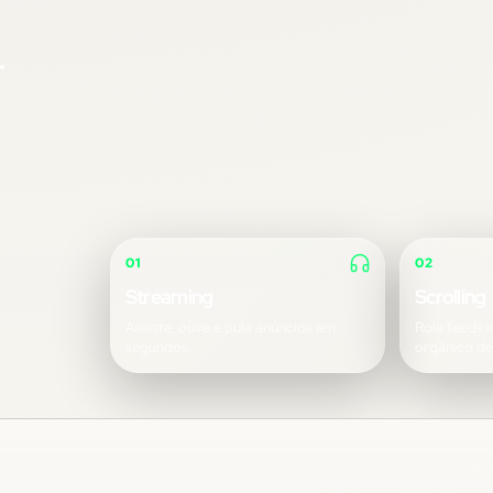
01
02
Streaming
Scrolling
Assiste, ouve e pula anúncios em
Rola feeds i
segundos.
orgânico d