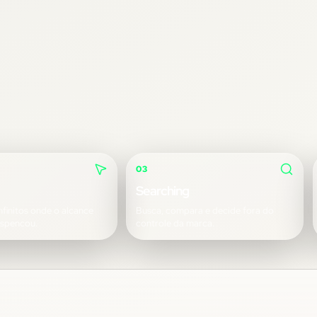
03
Searching
nfinitos onde o alcance
Busca, compara e decide fora do
espencou.
controle da marca.