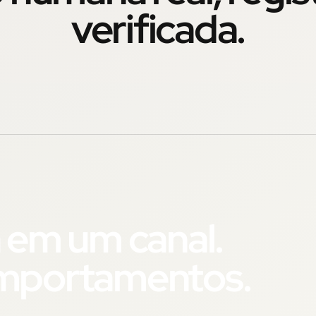
verificada.
 em um canal.
omportamentos.