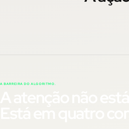
A BARREIRA DO ALGORITMO.
A atenção não está
Está em quatro c