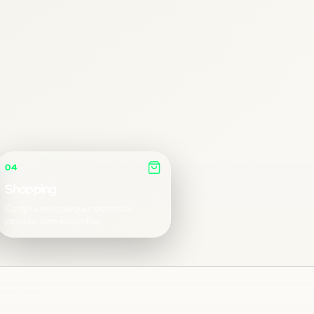
04
Shopping
Compra em qualquer ponto da
jornada, sem etapa fixa.