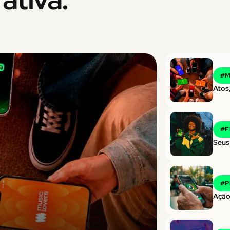
#
M
Atos,
#
F
Seus
#
P
Ação