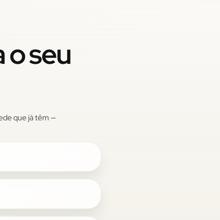
a o seu
ede que já têm —