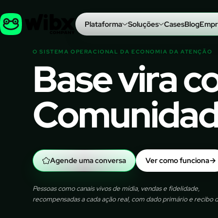
Plataforma
Soluções
Cases
Blog
Empr
O SISTEMA OPERACIONAL DA ECONOMIA DA ATENÇÃO
Base vira 
Comunidade
Agende uma conversa
Ver como funciona
→
Pessoas como canais vivos de mídia, vendas e fidelidade,
recompensadas a cada ação real, com dado primário e recibo d