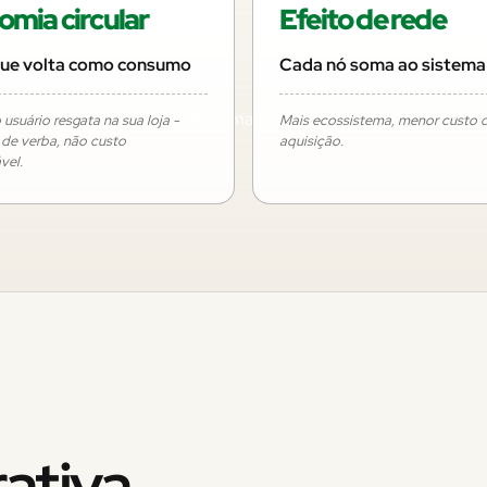
mia circular
Efeito de rede
que volta como consumo
Cada nó soma ao sistema
anilha, cada real amarrado a uma ação que
usuário resgata na sua loja -
Mais ecossistema, menor custo 
a de verba, não custo
aquisição.
vel.
ativa.