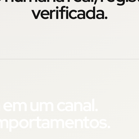
verificada.
 em um canal.
omportamentos.