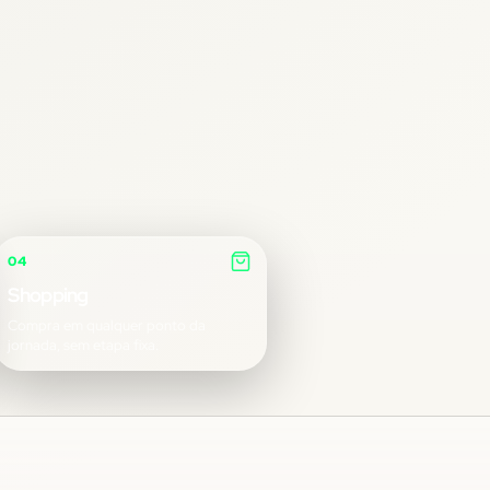
04
Shopping
Compra em qualquer ponto da
jornada, sem etapa fixa.