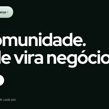
esa
comunidade.
 vira negócio
e cada ato.