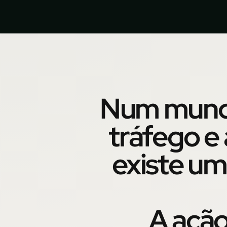
Num mundo
tráfego e 
existe um
A ação