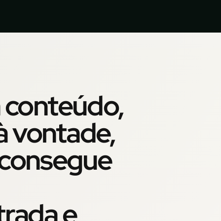
 conteúdo,
 à vontade,
o consegue
trada e