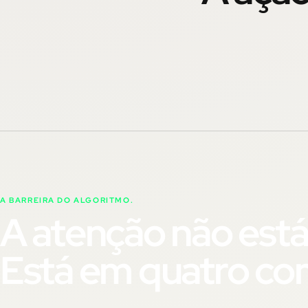
A BARREIRA DO ALGORITMO.
A atenção não está
Está em quatro c