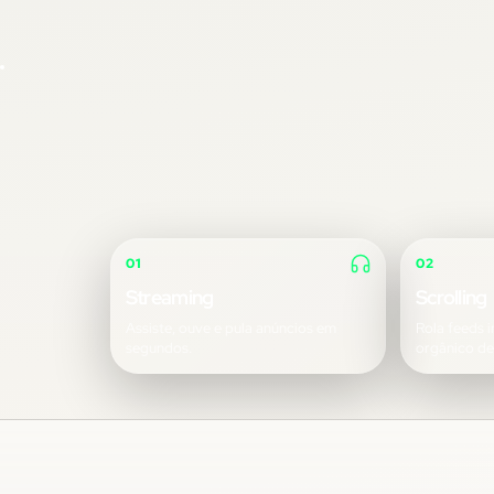
01
02
Streaming
Scrolling
Assiste, ouve e pula anúncios em
Rola feeds i
segundos.
orgânico d