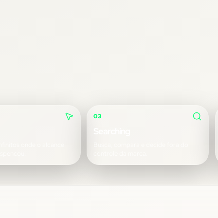
03
Searching
nfinitos onde o alcance
Busca, compara e decide fora do
espencou.
controle da marca.