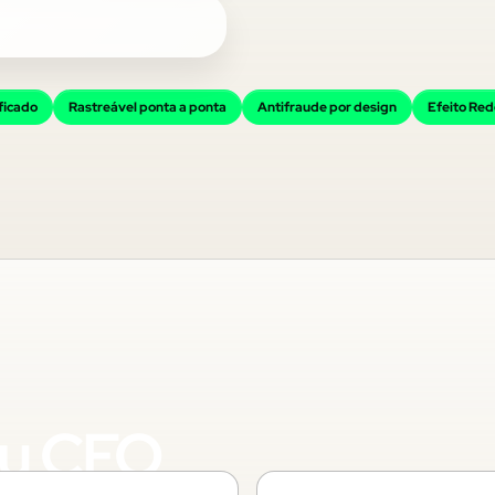
ficado
Rastreável ponta a ponta
Antifraude por design
Efeito Re
eu CFO