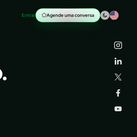
Entrar
no Hub Wibx
Agende uma conversa
.