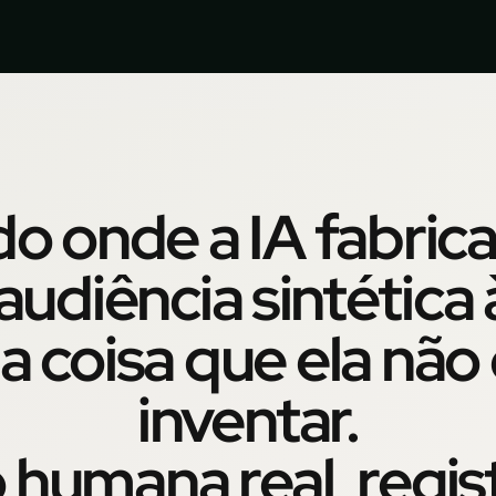
 onde a IA fabrica
audiência sintética
a coisa que ela nã
inventar.
 humana real, regis