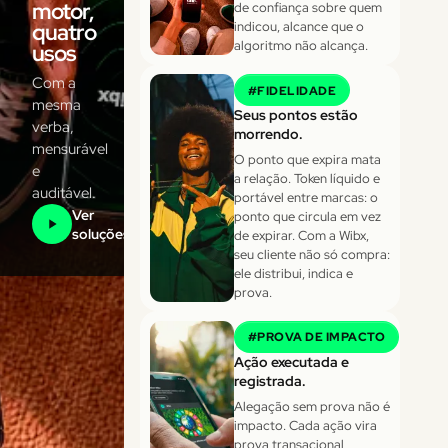
motor,
de confiança sobre quem
quatro
indicou, alcance que o
algoritmo não alcança.
usos
Com a
#
FIDELIDADE
mesma
Seus pontos estão
verba,
morrendo.
mensurável
O ponto que expira mata
e
a relação. Token líquido e
auditável.
portável entre marcas: o
Ver
ponto que circula em vez
soluções
de expirar. Com a Wibx,
seu cliente não só compra:
ele distribui, indica e
prova.
#
PROVA DE IMPACTO
Ação executada e
registrada.
Alegação sem prova não é
impacto. Cada ação vira
prova transacional