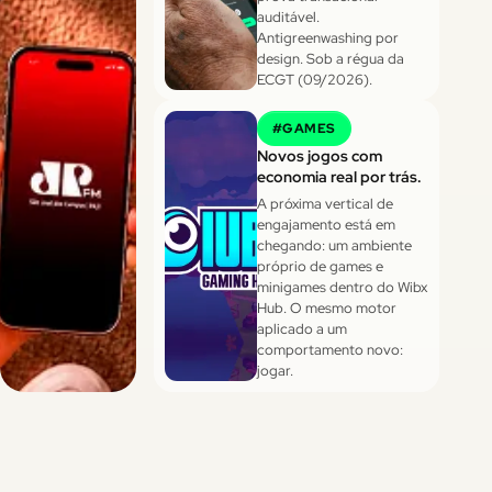
auditável.
Antigreenwashing por
design. Sob a régua da
ECGT (09/2026).
#
GAMES
Novos jogos com
economia real por trás.
A próxima vertical de
engajamento está em
chegando: um ambiente
próprio de games e
minigames dentro do Wibx
Hub. O mesmo motor
aplicado a um
comportamento novo:
jogar.