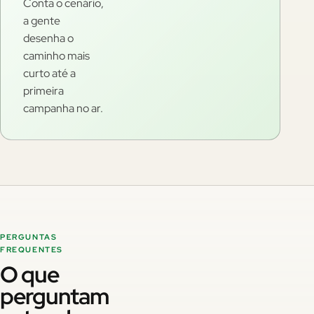
Conta o cenário,
a gente
desenha o
caminho mais
curto até a
primeira
campanha no ar.
PERGUNTAS
FREQUENTES
O que
perguntam