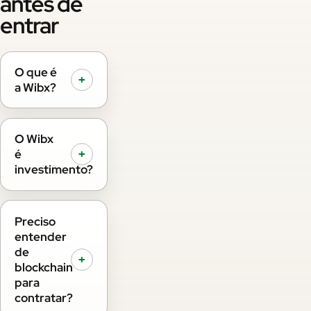
antes de
entrar
O que é
+
a Wibx?
O Wibx
é
+
investimento?
Preciso
entender
de
+
blockchain
para
contratar?