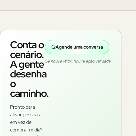
Conta o
Agende uma conversa
cenário.
A gente
Se houve Wibx, houve ação validada.
desenha
o
caminho.
Pronto para
ativar pessoas
em vez de
comprar mídia?