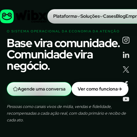
Plataforma
Soluções
Cases
Blog
Empr
O SISTEMA OPERACIONAL DA ECONOMIA DA ATENÇÃO
Base vira comunidade.
Comunidade vira
negócio.
Agende uma conversa
Ver como funciona
→
Pessoas como canais vivos de mídia, vendas e fidelidade,
recompensadas a cada ação real, com dado primário e recibo de
cada ato.