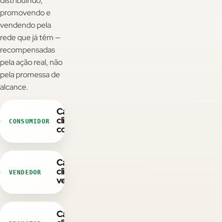
distribuindo,
promovendo e
vendendo pela
CAC ↓ • LTV ↑
rede que já têm —
recompensadas
Padrão de mercado
pela ação real, não
pela promessa de
Estudos de terceiros sobre comunidade reportam CAC
alcance.
menor e LTV maior - não é resultado Wibx nem promessa.
Cada
cliente
CONSUMIDOR
consome
Economia circular
Cada
Verba que volta como consumo
cliente
VENDEDOR
vende
Quando o usuário resgata na sua loja - eficiência de verba,
não custo irrecuperável.
Cada