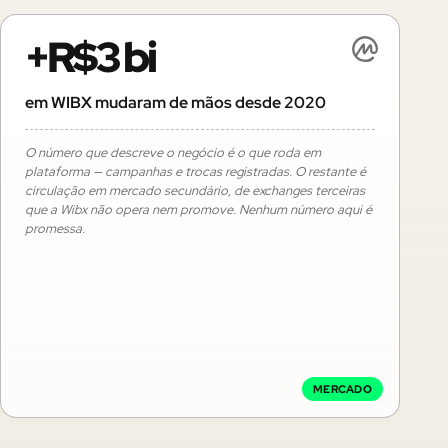
+R$3 bi
em WIBX mudaram de mãos desde 2020
O número que descreve o negócio é o que roda em
plataforma — campanhas e trocas registradas. O restante é
circulação em mercado secundário, de exchanges terceiras
que a Wibx não opera nem promove. Nenhum número aqui é
promessa.
MERCADO