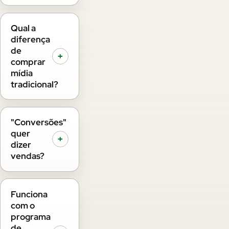
Qual a
diferença
de
+
comprar
mídia
tradicional?
"Conversões"
quer
+
dizer
vendas?
Funciona
com o
programa
de