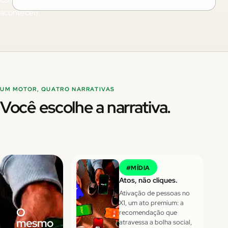
aconteceu.
UM MOTOR, QUATRO NARRATIVAS
Você escolhe a narrativa.
#
MÍDIA
Atos, não cliques.
Ativação de pessoas no
X1, um ato premium: a
O
recomendação que
mesmo
atravessa a bolha social,