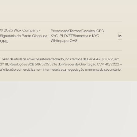
© 2026 Wibx Company ·
Privacidade
Termos
Cookies
LGPD
in
Signatária do Pacto Global da
KYC, PLD/FT
Biometria e KYC
Whitepaper
OAS
ONU
Token de utilidade em ecossistema fechado, nos termos da Lei 14.478/2022, art.
3º, III, Resoluções BCB 519/520/521 e do Parecer de Orientação CVM 40/2022 —
a Wibx não comercializa nem intermedeia sua negociação em mercado secundário.