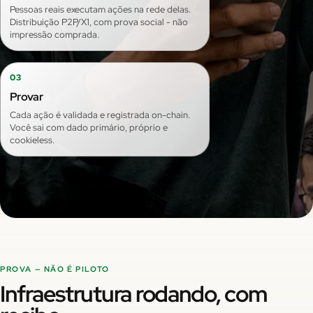
Pessoas reais executam ações na rede delas.
Distribuição P2P/X1, com prova social - não
impressão comprada.
03
Provar
Cada ação é validada e registrada on-chain.
Você sai com dado primário, próprio e
cookieless.
PROVA — NÃO É PILOTO
Infraestrutura rodando, com