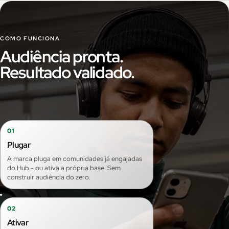
COMO FUNCIONA
Audiência pronta.
Resultado validado.
01
Plugar
A marca pluga em comunidades já engajadas
do Hub - ou ativa a própria base. Sem
construir audiência do zero.
02
Ativar