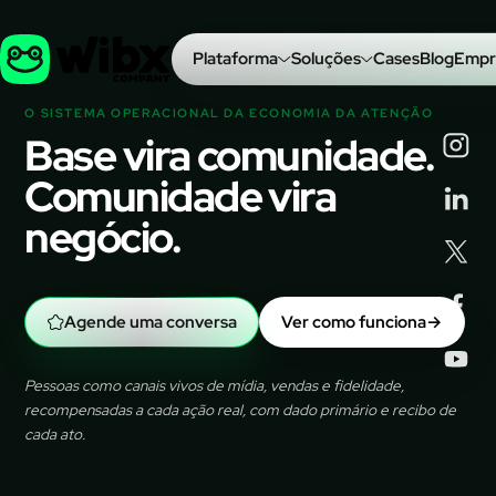
Plataforma
Soluções
Cases
Blog
Empr
O SISTEMA OPERACIONAL DA ECONOMIA DA ATENÇÃO
Base vira comunidade.
Comunidade vira
negócio.
Agende uma conversa
Ver como funciona
→
Pessoas como canais vivos de mídia, vendas e fidelidade,
recompensadas a cada ação real, com dado primário e recibo de
cada ato.