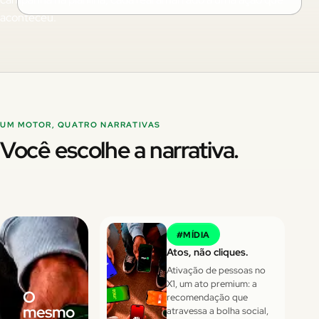
aconteceu.
UM MOTOR, QUATRO NARRATIVAS
Você escolhe a narrativa.
#
MÍDIA
Atos, não cliques.
Ativação de pessoas no
X1, um ato premium: a
O
recomendação que
mesmo
atravessa a bolha social,