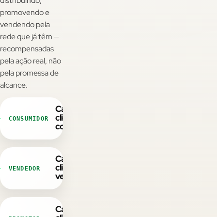
distribuindo,
promovendo e
vendendo pela
CAC ↓ • LTV ↑
rede que já têm —
recompensadas
Padrão de mercado
pela ação real, não
pela promessa de
Estudos de terceiros sobre comunidade reportam CAC
alcance.
menor e LTV maior - não é resultado Wibx nem promessa.
Cada
cliente
CONSUMIDOR
consome
Economia circular
Cada
Verba que volta como consumo
cliente
VENDEDOR
vende
Quando o usuário resgata na sua loja - eficiência de verba,
não custo irrecuperável.
Cada