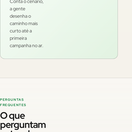
Conta o cenário,
a gente
desenha o
caminho mais
curto até a
primeira
campanha no ar.
PERGUNTAS
FREQUENTES
O que
perguntam