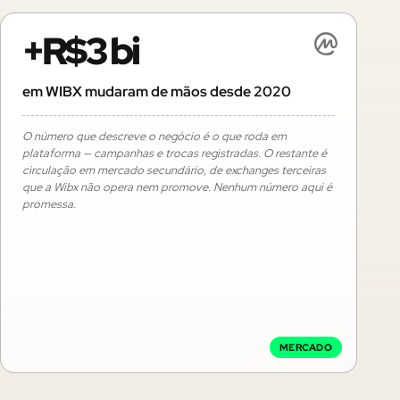
+R$3 bi
em WIBX mudaram de mãos desde 2020
O número que descreve o negócio é o que roda em
plataforma — campanhas e trocas registradas. O restante é
circulação em mercado secundário, de exchanges terceiras
que a Wibx não opera nem promove. Nenhum número aqui é
promessa.
MERCADO