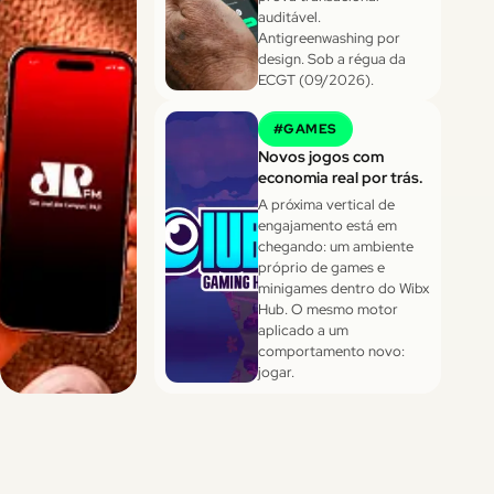
auditável.
Antigreenwashing por
design. Sob a régua da
ECGT (09/2026).
#
GAMES
Novos jogos com
economia real por trás.
A próxima vertical de
engajamento está em
chegando: um ambiente
próprio de games e
minigames dentro do Wibx
Hub. O mesmo motor
aplicado a um
comportamento novo:
jogar.