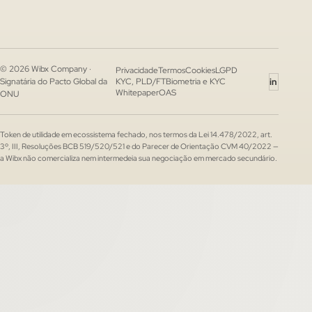
© 2026 Wibx Company ·
Privacidade
Termos
Cookies
LGPD
in
Signatária do Pacto Global da
KYC, PLD/FT
Biometria e KYC
Whitepaper
OAS
ONU
Token de utilidade em ecossistema fechado, nos termos da Lei 14.478/2022, art.
3º, III, Resoluções BCB 519/520/521 e do Parecer de Orientação CVM 40/2022 —
a Wibx não comercializa nem intermedeia sua negociação em mercado secundário.