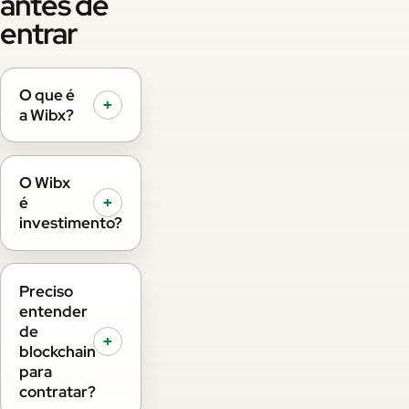
antes de
entrar
O que é
+
a Wibx?
O Wibx
é
+
investimento?
Preciso
entender
de
+
blockchain
para
contratar?