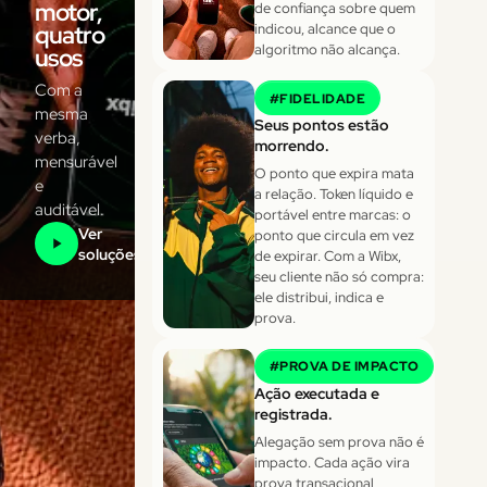
motor,
de confiança sobre quem
quatro
indicou, alcance que o
algoritmo não alcança.
usos
Com a
#
FIDELIDADE
mesma
Seus pontos estão
verba,
morrendo.
mensurável
O ponto que expira mata
e
a relação. Token líquido e
auditável.
portável entre marcas: o
Ver
ponto que circula em vez
soluções
de expirar. Com a Wibx,
seu cliente não só compra:
ele distribui, indica e
prova.
#
PROVA DE IMPACTO
Ação executada e
registrada.
Alegação sem prova não é
impacto. Cada ação vira
prova transacional