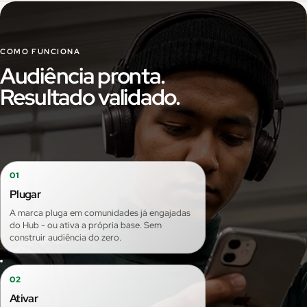
COMO FUNCIONA
Audiência pronta.
Resultado validado.
01
Plugar
A marca pluga em comunidades já engajadas
do Hub - ou ativa a própria base. Sem
construir audiência do zero.
02
Ativar