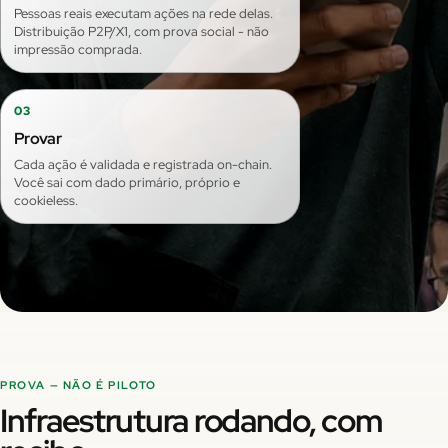
Pessoas reais executam ações na rede delas.
Distribuição P2P/X1, com prova social - não
impressão comprada.
03
Provar
Cada ação é validada e registrada on-chain.
Você sai com dado primário, próprio e
cookieless.
PROVA — NÃO É PILOTO
Infraestrutura rodando, com