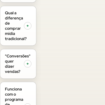
Qual a
diferença
de
+
comprar
mídia
tradicional?
"Conversões"
quer
+
dizer
vendas?
Funciona
com o
programa
de