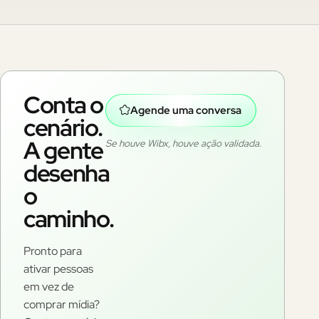
Conta o
Agende uma conversa
cenário.
A gente
Se houve Wibx, houve ação validada.
desenha
o
caminho.
Pronto para
ativar pessoas
em vez de
comprar mídia?