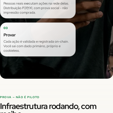
Pessoas reais executam ações na rede delas.
Distribuição P2P/X1, com prova social - não
impressão comprada.
03
Provar
Cada ação é validada e registrada on-chain.
Você sai com dado primário, próprio e
cookieless.
PROVA — NÃO É PILOTO
Infraestrutura rodando, com