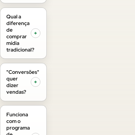
Qual a
diferença
de
+
comprar
mídia
tradicional?
"Conversões"
quer
+
dizer
vendas?
Funciona
com o
programa
de