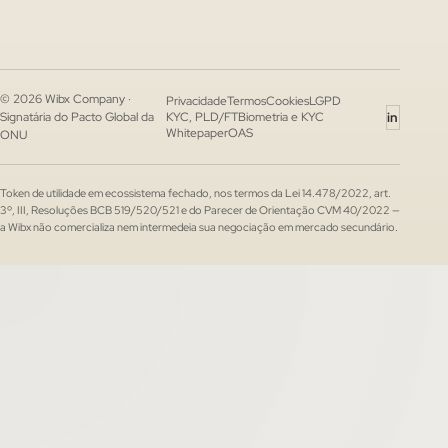
© 2026 Wibx Company ·
Privacidade
Termos
Cookies
LGPD
in
Signatária do Pacto Global da
KYC, PLD/FT
Biometria e KYC
Whitepaper
OAS
ONU
Token de utilidade em ecossistema fechado, nos termos da Lei 14.478/2022, art.
3º, III, Resoluções BCB 519/520/521 e do Parecer de Orientação CVM 40/2022 —
a Wibx não comercializa nem intermedeia sua negociação em mercado secundário.