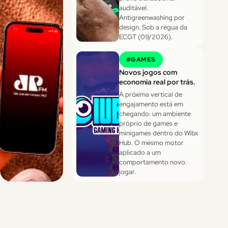
auditável.
Antigreenwashing por
design. Sob a régua da
ECGT (09/2026).
#
GAMES
Novos jogos com
economia real por trás.
A próxima vertical de
engajamento está em
chegando: um ambiente
próprio de games e
minigames dentro do Wibx
Hub. O mesmo motor
aplicado a um
comportamento novo:
jogar.