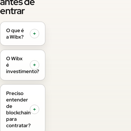
antes de
entrar
O que é
+
a Wibx?
O Wibx
é
+
investimento?
Preciso
entender
de
+
blockchain
para
contratar?