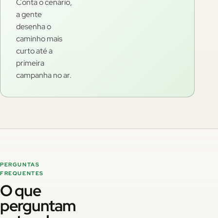
Conta o cenário,
a gente
desenha o
caminho mais
curto até a
primeira
campanha no ar.
PERGUNTAS
FREQUENTES
O que
perguntam