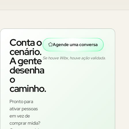
Conta o
Agende uma conversa
cenário.
A gente
Se houve Wibx, houve ação validada.
desenha
o
caminho.
Pronto para
ativar pessoas
em vez de
comprar mídia?