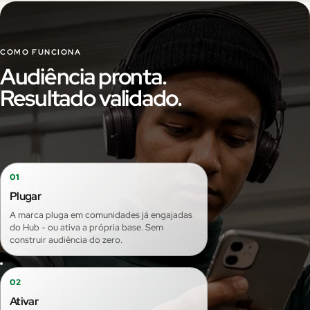
COMO FUNCIONA
Audiência pronta.
Resultado validado.
01
Plugar
A marca pluga em comunidades já engajadas
do Hub - ou ativa a própria base. Sem
construir audiência do zero.
02
Ativar