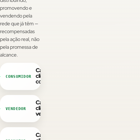
distribuindo,
promovendo e
vendendo pela
CAC ↓ • LTV ↑
rede que já têm —
recompensadas
Padrão de mercado
pela ação real, não
pela promessa de
Estudos de terceiros sobre comunidade reportam CAC
alcance.
menor e LTV maior - não é resultado Wibx nem promessa.
Cada
cliente
CONSUMIDOR
consome
Economia circular
Cada
Verba que volta como consumo
cliente
VENDEDOR
vende
Quando o usuário resgata na sua loja - eficiência de verba,
não custo irrecuperável.
Cada