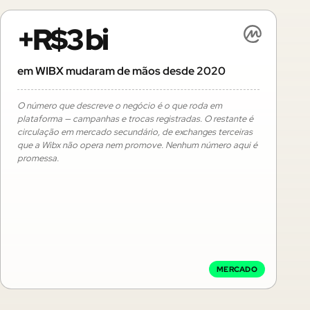
+R$3 bi
em WIBX mudaram de mãos desde 2020
O número que descreve o negócio é o que roda em
plataforma — campanhas e trocas registradas. O restante é
circulação em mercado secundário, de exchanges terceiras
que a Wibx não opera nem promove. Nenhum número aqui é
promessa.
MERCADO