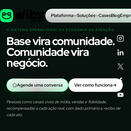
Plataforma
Soluções
Cases
Blog
Empr
O SISTEMA OPERACIONAL DA ECONOMIA DA ATENÇÃO
Base vira comunidade.
Comunidade vira
negócio.
Agende uma conversa
Ver como funciona
→
Pessoas como canais vivos de mídia, vendas e fidelidade,
recompensadas a cada ação real, com dado primário e recibo de
cada ato.