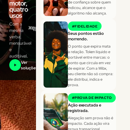
motor,
de confiança sobre quem
quatro
indicou, alcance que o
algoritmo não alcança.
usos
Com a
#
FIDELIDADE
mesma
Seus pontos estão
verba,
morrendo.
mensurável
O ponto que expira mata
e
a relação. Token líquido e
auditável.
portável entre marcas: o
Ver
ponto que circula em vez
soluções
de expirar. Com a Wibx,
seu cliente não só compra:
ele distribui, indica e
prova.
#
PROVA DE IMPACTO
Ação executada e
registrada.
Alegação sem prova não é
impacto. Cada ação vira
prova transacional