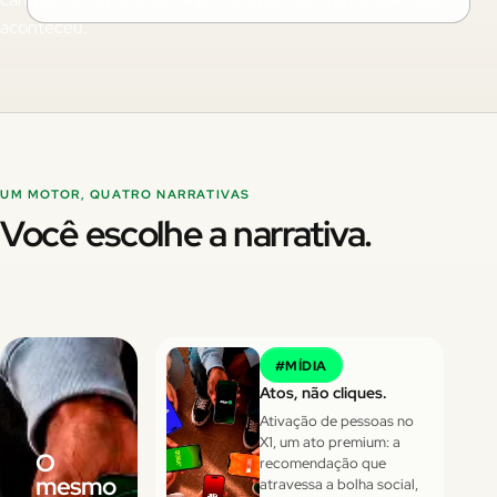
aconteceu.
UM MOTOR, QUATRO NARRATIVAS
Você escolhe a narrativa.
#
MÍDIA
Atos, não cliques.
Ativação de pessoas no
X1, um ato premium: a
O
recomendação que
mesmo
atravessa a bolha social,